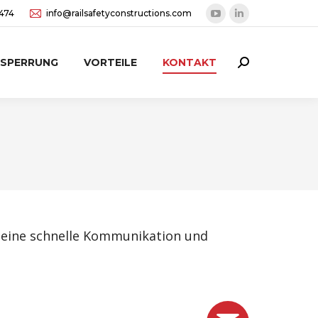
3474
info@railsafetyconstructions.com
YouTube
Linkedin
page
page
opens
opens
BSPERRUNG
VORTEILE
KONTAKT
Search:
in
in
new
new
window
window
f eine schnelle Kommunikation und