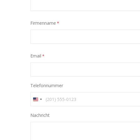
Firmenname
*
Email
*
Telefonnummer
Verenigde
Staten
Nachricht
+1